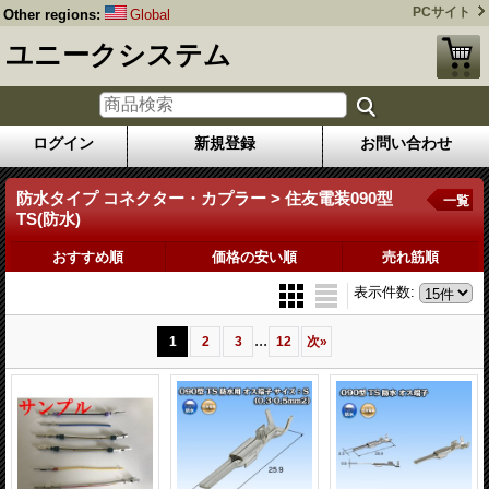
PCサイト
Other regions:
Global
ユニークシステム
ログイン
新規登録
お問い合わせ
防水タイプ コネクター・カプラー > 住友電装090型
一覧
TS(防水)
おすすめ順
価格の安い順
売れ筋順
表示件数
:
...
1
2
3
12
次
»