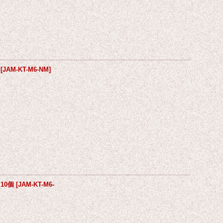
[
JAM-KT-M6-NM
]
10個
[
JAM-KT-M6-