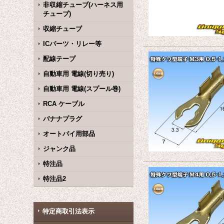
非収縮チューブ(ハーネス用
チューブ)
収縮チューブ
ICパーツ・リレー等
配線テープ
自動車用 電線(切り売り)
自動車用 電線(スプール巻)
RCA ケーブル
バナナプラグ
オートバイ用部品
ジャンク品
特注品
特注品2
特定商取引法表示