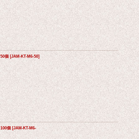
50個
[
JAM-KT-M6-50
]
100個
[
JAM-KT-M6-