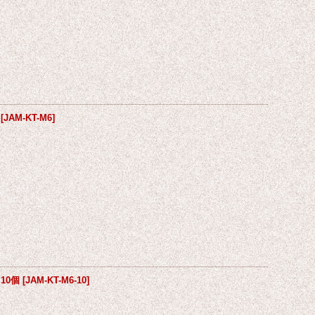
[
JAM-KT-M6
]
10個
[
JAM-KT-M6-10
]