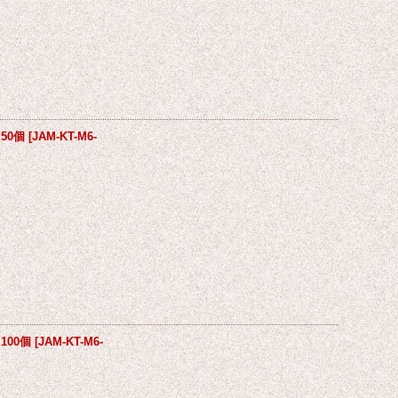
50個
[
JAM-KT-M6-
100個
[
JAM-KT-M6-