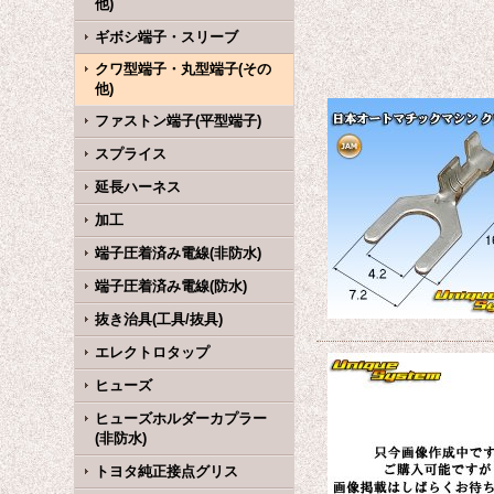
他)
ギボシ端子・スリーブ
クワ型端子・丸型端子(その
他)
ファストン端子(平型端子)
スプライス
延長ハーネス
加工
端子圧着済み電線(非防水)
端子圧着済み電線(防水)
抜き治具(工具/抜具)
エレクトロタップ
ヒューズ
ヒューズホルダーカプラー
(非防水)
トヨタ純正接点グリス