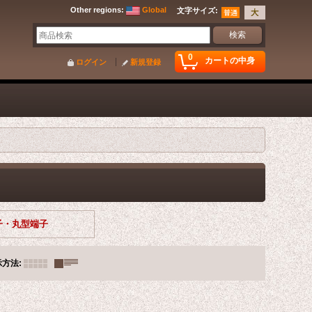
Other regions
:
Global
文字サイズ
:
0
カートの中身
ログイン
新規登録
子・丸型端子
示方法
: