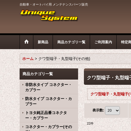
自動車・オートバイ用 メンテナンスパーツ販売
新商品
商品カテゴリ一覧
ご利用案内
特定
ホーム
>
クワ型端子・丸型端子(その他)
商品カテゴリ一覧
クワ型端子・丸型端子
非防水タイプ コネクター・
カプラー
防水タイプ コネクター・カ
プラー
表示数
:
トヨタ純正品番コネクタ
ー・カプラー
22
件
コネクター・カプラー(その