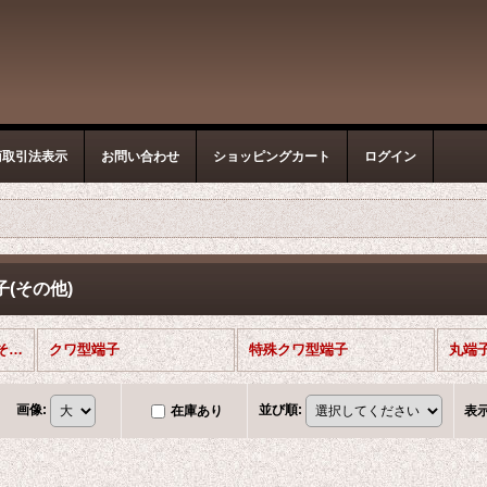
商取引法表示
お問い合わせ
ショッピングカート
ログイン
(その他)
クワ型端子・丸型端子(その他) (全商品)
クワ型端子
特殊クワ型端子
丸端
画像
:
並び順
:
在庫あり
表