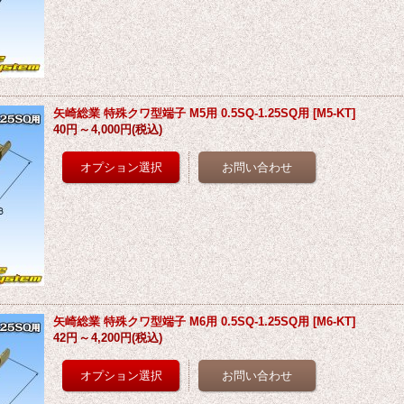
矢崎総業 特殊クワ型端子 M5用 0.5SQ-1.25SQ用
[
M5-KT
]
40円
～
4,000円
(税込)
矢崎総業 特殊クワ型端子 M6用 0.5SQ-1.25SQ用
[
M6-KT
]
42円
～
4,200円
(税込)