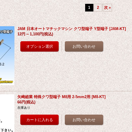
1
2
次
»
JAM 日本オートマチックマシン クワ型端子 Y型端子
[
JAM-KT
]
12円
～
1,100円
(税込)
矢崎総業 特殊クワ型端子 M8用 2-5mm2用
[
M8-KT
]
66円
(税込)
在庫あり