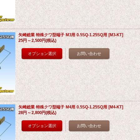
矢崎総業 特殊クワ型端子 M3用 0.5SQ-1.25SQ用
[
M3-KT
]
25円
～
2,500円
(税込)
矢崎総業 特殊クワ型端子 M4用 0.5SQ-1.25SQ用
[
M4-KT
]
28円
～
2,800円
(税込)