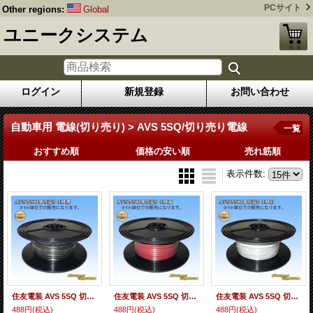
PCサイト
Other regions:
Global
ユニークシステム
ログイン
新規登録
お問い合わせ
自動車用 電線(切り売り) > AVS 5SQ/切り売り電線
一覧
おすすめ順
価格の安い順
売れ筋順
表示件数
:
住友電装 AVS 5SQ 切り売り 1M 黒
住友電装 AVS 5SQ 切り売り 1M 赤
住友電装 AVS 5SQ 切り売り 1M 白
488円
(税込)
488円
(税込)
488円
(税込)