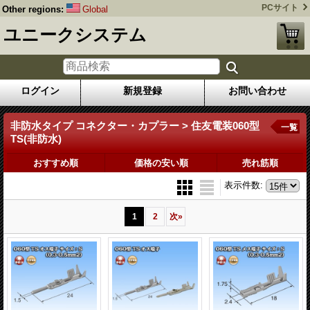
PCサイト
Other regions:
Global
ユニークシステム
ログイン
新規登録
お問い合わせ
非防水タイプ コネクター・カプラー > 住友電装060型
一覧
TS(非防水)
おすすめ順
価格の安い順
売れ筋順
表示件数
:
1
2
次
»