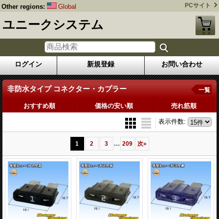
PCサイト
Other regions:
Global
ユニークシステム
ログイン
新規登録
お問い合わせ
非防水タイプ コネクター・カプラー
一覧
おすすめ順
価格の安い順
売れ筋順
表示件数
:
...
1
2
3
209
次
»