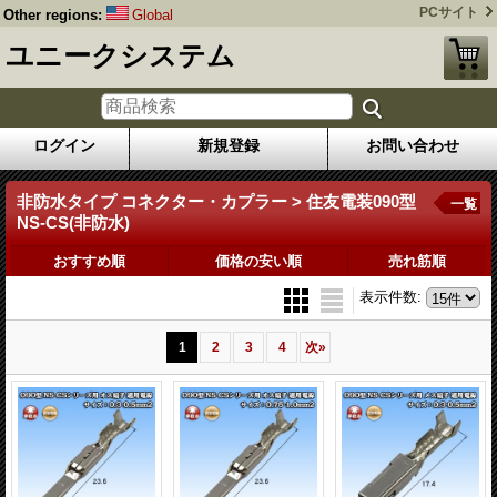
PCサイト
Other regions:
Global
ユニークシステム
ログイン
新規登録
お問い合わせ
非防水タイプ コネクター・カプラー > 住友電装090型
一覧
NS-CS(非防水)
おすすめ順
価格の安い順
売れ筋順
表示件数
:
1
2
3
4
次
»