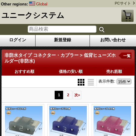
PCサイト
Other regions:
Global
ユニークシステム
ログイン
新規登録
お問い合わせ
非防水タイプ コネクター・カプラー > 低背ヒューズホ
一覧
ルダー(非防水)
おすすめ順
価格の安い順
売れ筋順
表示件数
:
1
2
次
»