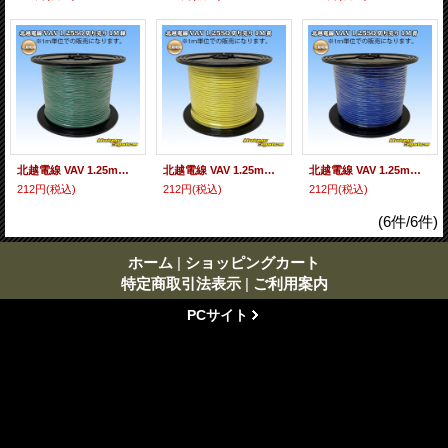
北越電線 VAV 1.25mm2 切り売り 1M 緑
北越電線 VAV 1.25mm2 切り売り 1M 黄
北越電線 VAV 1.25mm2 切り売り 1M 青
212円
(税込)
212円
(税込)
212円
(税込)
(6件/6件)
ホーム
|
ショッピングカート
特定商取引法表示
|
ご利用案内
PCサイト