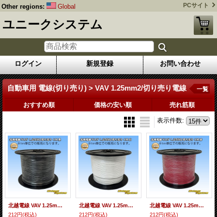
PCサイト
Other regions:
Global
ユニークシステム
ログイン
新規登録
お問い合わせ
自動車用 電線(切り売り) > VAV 1.25mm2/切り売り電線
一覧
おすすめ順
価格の安い順
売れ筋順
表示件数
:
北越電線 VAV 1.25mm2 切り売り 1M 黒
北越電線 VAV 1.25mm2 切り売り 1M 白
北越電線 VAV 1.25mm2 切り売り 1M 赤
212円
(税込)
212円
(税込)
212円
(税込)