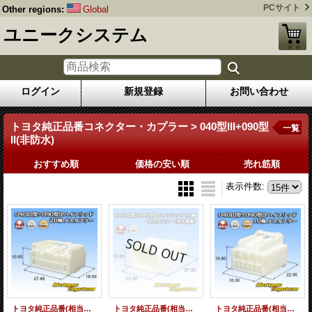
PCサイト
Other regions:
Global
ユニークシステム
ログイン
新規登録
お問い合わせ
トヨタ純正品番コネクター・カプラー > 040型III+090型
一覧
II(非防水)
おすすめ順
価格の安い順
売れ筋順
表示件数
:
トヨタ純正品番(相当品又は同等品)：90980-11971
トヨタ純正品番(相当品又は同等品)：90980-12226 篏合相手側 (非矢崎総業製)
トヨタ純正品番(相当品又は同等品)：90980-12226