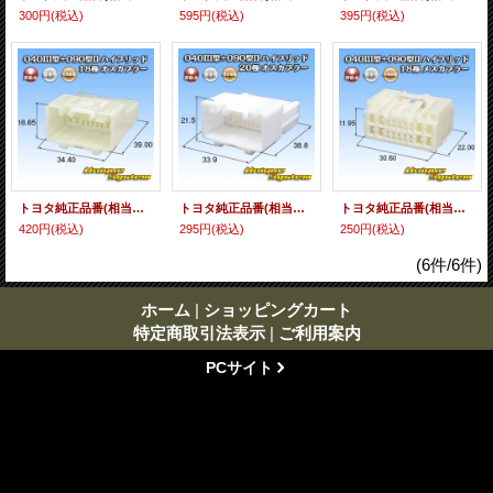
300円
(税込)
595円
(税込)
395円
(税込)
トヨタ純正品番(相当品又は同等品)：82824-30240
トヨタ純正品番(相当品又は同等品)：90980-12025
トヨタ純正品番(相当品又は同等品)：90980-11973
420円
(税込)
295円
(税込)
250円
(税込)
(6件/6件)
ホーム
|
ショッピングカート
特定商取引法表示
|
ご利用案内
PCサイト