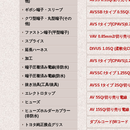
他)
ギボシ端子・スリーブ
AVSS
クワ型端子・丸型端子(その
他)
ファストン端子(平型端子)
スプライス
延長ハーネス
加工
端子圧着済み電線(非防水)
端子圧着済み電線(防水)
抜き治具(工具/抜具)
エレクトロタップ
AV 5SQ/切り売り電線
ヒューズ
AV 15SQ/切り売り電線
ヒューズホルダーカプラー
(非防水)
トヨタ純正接点グリス