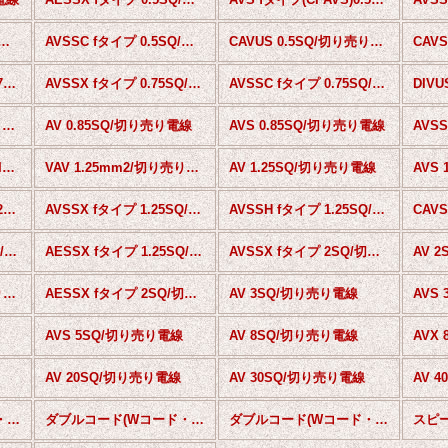
B fタイプ 0.5SQ/切り売り電線
AVSSC fタイプ 0.5SQ/切り売り電線
CAVUS 0.5SQ/切り売り電線
CAV
AVS fタイプ(CPAVS)0.75SQ/切り売り電線
AVSSX fタイプ 0.75SQ/切り売り電線
AVSSC fタイプ 0.75SQ/切り売り電線
VAV 0.85mm2/切り売り電線
AV 0.85SQ/切り売り電線
AVS 0.85SQ/切り売り電線
DIVUS 1.0SQ (柔軟化CIVUS)/切り売り電線
VAV 1.25mm2/切り売り電線
AV 1.25SQ/切り売り電線
AVS
AVS fタイプ(CPAVS)1.25SQ/切り売り電線
AVSSX fタイプ 1.25SQ/切り売り電線
AVSSH fタイプ 1.25SQ/切り売り電線
AVSSC fタイプ 1.25SQ/切り売り電線
AESSX fタイプ 1.25SQ/切り売り電線
AVSSX fタイプ 2SQ/切り売り電線
AV 
AVSS fタイプ 2SQ/切り売り電線
AESSX fタイプ 2SQ/切り売り電線
AV 3SQ/切り売り電線
AVS
AVS 5SQ/切り売り電線
AV 8SQ/切り売り電線
AVX
AV 20SQ/切り売り電線
AV 30SQ/切り売り電線
AV 
ダブルコード(Wコード・平行線) 0.5SQ/切り売り電線
ダブルコード(Wコード・平行線) 0.75SQ/切り売り電線
ダブルコード(Wコード・平行線) 1.25SQ/切り売り電線