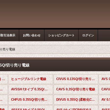
商取引法表示
お問い合わせ
ショッピングカート
ログイン
/切り売り電線
75SQ/切り売り電線
自動車用 電線(切り売り) (全商品)
ヒュージブルリンク電線
CIVUS 0.13SQ/切り売り電線
AVS
SX fタイプ 0.3SQ/切り売り電線
AVSSH fタイプ 0.3SQ/切り売り電線
CAVS 0.3SQ/切り売り電線
C fタイプ 0.3SQ/切り売り電線
CHFUS 0.35SQ/切り売り電線
DIVUS 0.35SQ (柔軟化CIVUS)/切り売り電線
AV 
り電線
AESSX fタイプ 0.5SQ/切り売り電線
AVS fタイプ(CPAVS)0.5SQ/切り売り電線