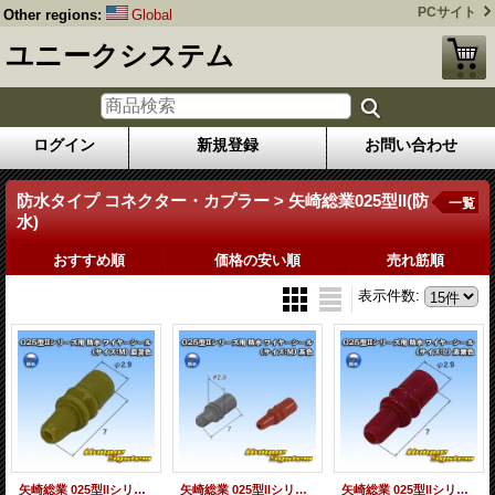
PCサイト
Other regions:
Global
ユニークシステム
ログイン
新規登録
お問い合わせ
防水タイプ コネクター・カプラー > 矢崎総業025型II(防
一覧
水)
おすすめ順
価格の安い順
売れ筋順
表示件数
:
矢崎総業 025型IIシリーズ用 防水 ワイヤーシール (サイズ:M) 濃黄色
矢崎総業 025型IIシリーズ用 防水 ワイヤーシール (サイズ:M) 茶色
矢崎総業 025型IIシリーズ用 防水 ワイヤーシール (サイズ:L) 赤紫色