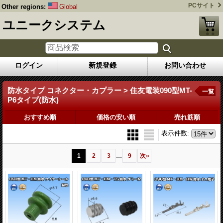
PCサイト
Other regions:
Global
ユニークシステム
ログイン
新規登録
お問い合わせ
防水タイプ コネクター・カプラー > 住友電装090型MT-
一覧
P6タイプ(防水)
おすすめ順
価格の安い順
売れ筋順
表示件数
:
...
1
2
3
9
次
»