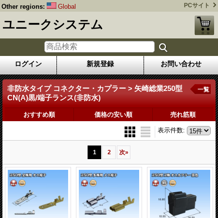
PCサイト
Other regions:
Global
ユニークシステム
ログイン
新規登録
お問い合わせ
非防水タイプ コネクター・カプラー > 矢崎総業250型
一覧
CN(A)黒/端子ランス(非防水)
おすすめ順
価格の安い順
売れ筋順
表示件数
:
1
2
次
»