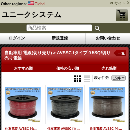
PCサイト
Other regions:
Global
ユニークシステム
ログイン
新規登録
お問い合わせ
自動車用 電線(切り売り) > AVSSC fタイプ 0.5SQ/切り
一覧
売り電線
おすすめ順
価格の安い順
売れ筋順
表示件数
:
住友電装 AVSSC fタイプ 0.5SQ 切り売り 1M 赤
住友電装 AVSSC fタイプ 0.5SQ 切り売り 1M 黒
住友電装 AVSSC fタイプ 0.5SQ 切り売り 1M 茶