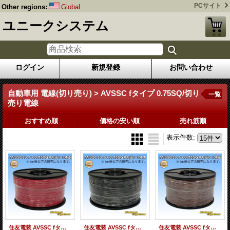
PCサイト
Other regions:
Global
ユニークシステム
ログイン
新規登録
お問い合わせ
自動車用 電線(切り売り) > AVSSC fタイプ 0.75SQ/切り
一覧
売り電線
おすすめ順
価格の安い順
売れ筋順
表示件数
:
住友電装 AVSSC fタイプ 0.75SQ 切り売り 1M 赤
住友電装 AVSSC fタイプ 0.75SQ 切り売り 1M 黒
住友電装 AVSSC fタイプ 0.75SQ 切り売り 1M 茶