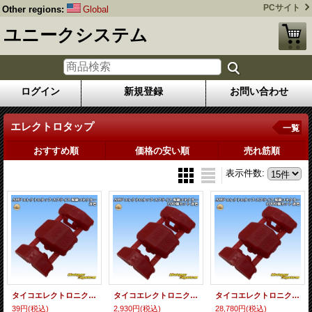
PCサイト
Other regions:
Global
ユニークシステム
ログイン
新規登録
お問い合わせ
エレクトロタップ
一覧
おすすめ順
価格の安い順
売れ筋順
表示件数
:
タイコエレクトロニクス AMP エレクトロタップ スプライス 配線コネクター 赤色
タイコエレクトロニクス AMP エレクトロタップ スプライス 配線コネクター 100個セット 赤色
タイコエレクトロニクス AMP エレクトロタップ スプライス 配線コネクター 1000個セット 赤色
39円
(税込)
2,930円
(税込)
28,780円
(税込)