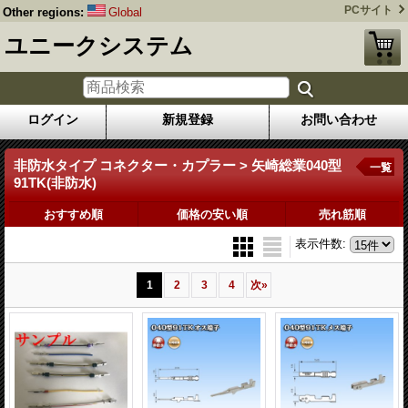
PCサイト
Other regions:
Global
ユニークシステム
ログイン
新規登録
お問い合わせ
非防水タイプ コネクター・カプラー > 矢崎総業040型
一覧
91TK(非防水)
おすすめ順
価格の安い順
売れ筋順
表示件数
:
1
2
3
4
次
»