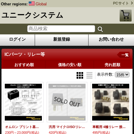
PCサイト
Other regions:
Global
ユニークシステム
ログイン
新規登録
お問い合わせ
ICパーツ・リレー等
一覧
おすすめ順
価格の安い順
売れ筋順
表示件数
:
オムロン プリント基板用 小型リレー G5V-2 DC12V
汎用 マイクロISOリレー DC12V 25A
車載用 4極リレー 接続コネクター・端子付 DC12V 40A
230円～23,000円
(税込)
420円
(税込)
495円
(税込)