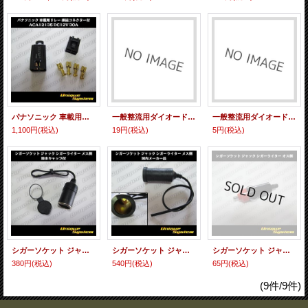
パナソニック 車載用リレー 接続コネクター・端子付 ACA12135 DC12V 30A
一般整流用ダイオード 1N5401 100V 3A
一般整流用ダイオード 1N4007 1000V 1A
1,100円
(税込)
19円
(税込)
5円
(税込)
シガーソケット ジャック シガーライター メス側 防水キャップ付
シガーソケット ジャック シガーライター メス側 国内メーカー品
シガーソケット ジャック シガーライター オス側
380円
(税込)
540円
(税込)
65円
(税込)
(9件/9件)