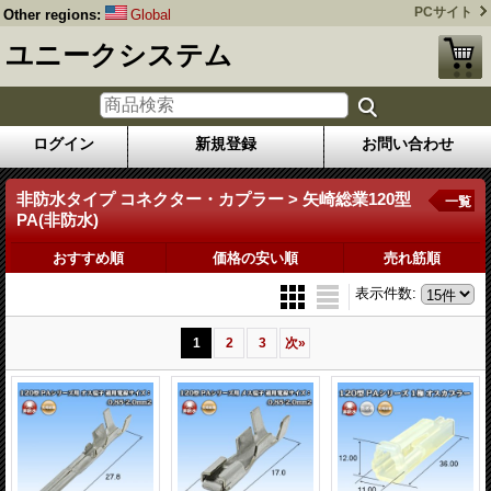
PCサイト
Other regions:
Global
ユニークシステム
ログイン
新規登録
お問い合わせ
非防水タイプ コネクター・カプラー > 矢崎総業120型
一覧
PA(非防水)
おすすめ順
価格の安い順
売れ筋順
表示件数
:
1
2
3
次
»