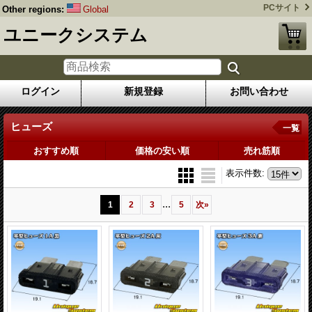
PCサイト
Other regions:
Global
ユニークシステム
ログイン
新規登録
お問い合わせ
ヒューズ
一覧
おすすめ順
価格の安い順
売れ筋順
表示件数
:
...
1
2
3
5
次
»