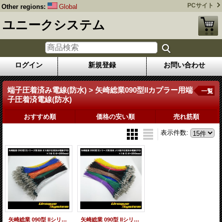
PCサイト
Other regions:
Global
ユニークシステム
ログイン
新規登録
お問い合わせ
端子圧着済み電線(防水) > 矢崎総業090型IIカプラー用端
一覧
子圧着済電線(防水)
おすすめ順
価格の安い順
売れ筋順
表示件数
:
矢崎総業 090型 IIシリーズ用 防水 オス端子圧着済み電線×1本 (L寸=250mm/AVS0.5SQ)
矢崎総業 090型 IIシリーズ用 防水 メス端子圧着済み電線×1本 (L寸=250mm/AVS0.5SQ)