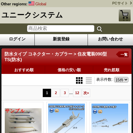
PCサイト
Other regions:
Global
ユニークシステム
ログイン
新規登録
お問い合わせ
防水タイプ コネクター・カプラー > 住友電装090型
一覧
TS(防水)
おすすめ順
価格の安い順
売れ筋順
表示件数
:
...
1
2
3
12
次
»