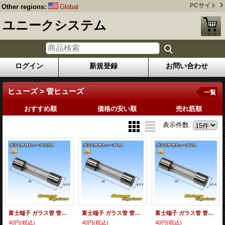
PCサイト
Other regions:
Global
ユニークシステム
ログイン
新規登録
お問い合わせ
ヒューズ > 管ヒューズ
一覧
おすすめ順
価格の安い順
売れ筋順
表示件数
:
富士端子 ガラス管 管ヒューズ 0.5A
富士端子 ガラス管 管ヒューズ 1A
富士端子 ガラス管 管ヒューズ 2A
40円
(税込)
40円
(税込)
40円
(税込)