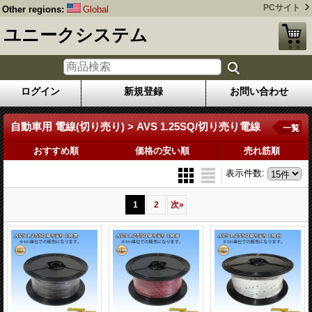
PCサイト
Other regions:
Global
ユニークシステム
ログイン
新規登録
お問い合わせ
自動車用 電線(切り売り) > AVS 1.25SQ/切り売り電線
一覧
おすすめ順
価格の安い順
売れ筋順
表示件数
:
1
2
次
»