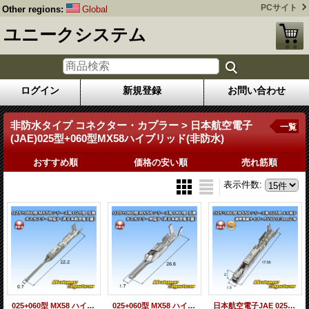
PCサイト
Other regions:
Global
ユニークシステム
ログイン
新規登録
お問い合わせ
非防水タイプ コネクター・カプラー > 日本航空電子
一覧
(JAE)025型+060型MX58ハイブリッド(非防水)
おすすめ順
価格の安い順
売れ筋順
表示件数
:
025+060型 MX58 ハイブリッドシリーズ用 非防水 025型 オス端子 (非日本航空電子製)
025+060型 MX58 ハイブリッドシリーズ用 非防水 060型 オス端子 (非日本航空電子製)
日本航空電子JAE 025+060型 MX58 ハイブリッドシリーズ用 非防水 025型 メス端子 適用電線サイズ：AVSS 0.3mm2 等