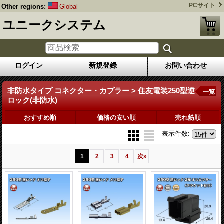
PCサイト
Other regions:
Global
ユニークシステム
ログイン
新規登録
お問い合わせ
非防水タイプ コネクター・カプラー > 住友電装250型逆
一覧
ロック(非防水)
おすすめ順
価格の安い順
売れ筋順
表示件数
:
1
2
3
4
次
»