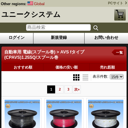
PCサイト
Other regions:
Global
ユニークシステム
ログイン
新規登録
お問い合わせ
自動車用 電線(スプール巻) > AVS fタイプ
一覧
(CPAVS)1.25SQ/スプール巻
おすすめ順
価格の安い順
売れ筋順
表示件数
:
1
2
3
次
»