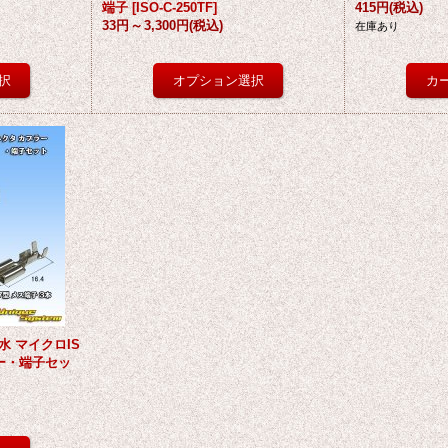
端子
[
ISO-C-250TF
]
415円
(税込)
33円
～
3,300円
(税込)
在庫あり
防水 マイクロIS
ー・端子セッ