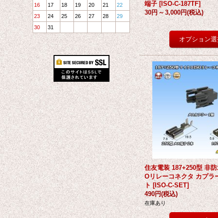
端子
[
ISO-C-187TF
]
16
17
18
19
20
21
22
30円
～
3,000円
(税込)
23
24
25
26
27
28
29
30
31
住友電装 187+250型 非
Oリレーコネクタ カプラ
ト
[
ISO-C-SET
]
490円
(税込)
在庫あり