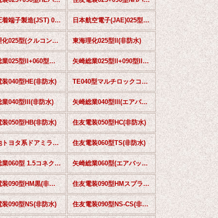
日本圧着端子製造(JST) 025型II(非防水)
日本航空電子(JAE)025型MX34(非防水)
東海理化025型(クルコンスイッチ用)(非防水)
東海理化025型II(非防水)
矢崎総業025型II+060型ハイブリッド(非防水)
矢崎総業025型II+090型IIハイブリッド(非防水)
装040型HE(非防水)
TE040型マルチロックコネクタ(非防水)
業040型III(非防水)
矢崎総業040型III(エアバッグ等)(非防水)
装050型HB(非防水)
住友電装050型HC(非防水)
その他トヨタ系ドアミラー用(非防水)
住友電装060型TS(非防水)
矢崎総業060型 1.5コネクタ(非防水)
矢崎総業060型(エアバッグ等)(非防水)
住友電装090型HM黒(非防水)
住友電装090型HMスプライス(非防水)
装090型NS(非防水)
住友電装090型NS-CS(非防水)