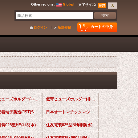
Other regions
:
Global
文字サイズ
:
0
カートの中身
ログイン
新規登録
平型ヒューズホルダー(非防水)
低背ヒューズホルダー(非防水)
日本圧着端子製造(JST)SMコネクタ(非防水)
日本オートマチックマシン(JAM)SNコネクタ(非防水)
装025型HE(非防水)
住友電装025型NH(非防水)
住友電装025+090型HEハイブリッド(非防水)
住友電装025+090型NHハイブリッド(非防水)