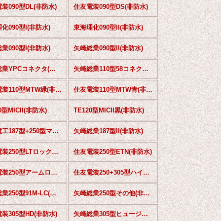
装090型DL(非防水)
住友電装090型DS(非防水)
化090型I(非防水)
東海理化090型II(非防水)
業090型I(非防水)
矢崎総業090型II(非防水)
矢崎総業YPCコネクタ(非防水)
矢崎総業110型58コネクタS(非防水)
住友電装110型MTW緑(非防水)
住友電装110型MTW青(非防水)
0型MICII(非防水)
TE120型MICII黒(非防水)
古河電工187型+250型マイクロISOリレー用(非防水)
矢崎総業187型II(非防水)
住友電装250型LTロック無(非防水)
住友電装250型ETN(非防水)
住友電装250型アームロックタイプ(非防水)
住友電装250+305型ハイブリッド(非防水)
矢崎総業250型91M-LC(非防水)
矢崎総業250型その他(非防水)
装305型HD(非防水)
矢崎総業305型ヒュージブルリンク電線等用(非防水)