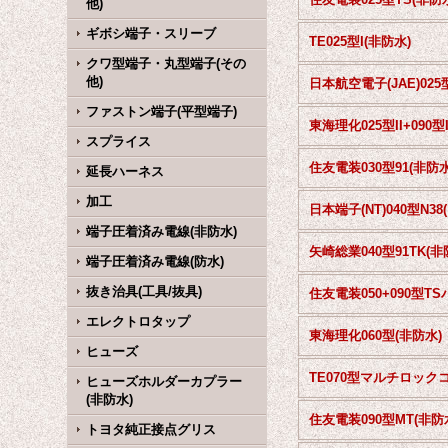
他)
ギボシ端子・スリーブ
TE025型I(非防水)
クワ型端子・丸型端子(その
他)
ファストン端子(平型端子)
スプライス
住友電装030型91(非防水
延長ハーネス
加工
日
端子圧着済み電線(非防水)
端子圧着済み電線(防水)
抜き治具(工具/抜具)
エレクトロタップ
東海理化060型(非防水)
ヒューズ
ヒューズホルダーカプラー
(非防水)
住友電装090型MT(非防
トヨタ純正接点グリス