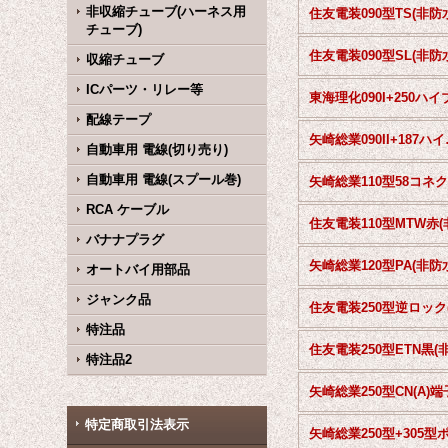
非収縮チューブ(ハーネス用
住友電装090型TS(非防
チューブ)
住友電装090型SL(非防
収縮チューブ
ICパーツ・リレー等
配線テープ
矢崎総業0
自動車用 電線(切り売り)
自動車用 電線(スプール巻)
RCA ケーブル
バナナプラグ
矢崎総業120型PA(非防
オートバイ用部品
ジャンク品
特注品
特注品2
特定商取引法表示