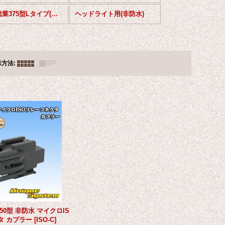
矢崎総業375型Lタイプ(非防水)
ヘッドライト用(非防水)
示方法
:
250型 非防水 マイクロIS
タ カプラー
[
ISO-C
]