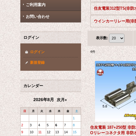
ご利用案内
住友電装312型TS(非防
お問い合わせ
ログイン
表示数
:
ログイン
4
件
新規登録
カレンダー
2026年8月
次月»
日
月
火
水
木
金
土
1
2
3
4
5
6
7
8
住友電装 187+250型 非
9
10
11
12
13
14
15
Oリレーコネクタ用 非防水 