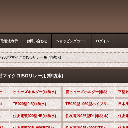
商取引法表示
お問い合わせ
ショッピングカート
ログイン
+250型マイクロISOリレー用(非防水)
0型マイクロISOリレー用(非防水)
非防水タイプ コネクター・カプラー (全商品)
ヒューズホルダー(非防水)
管ヒューズホルダー(非防水)
ミニヒューズホルダー(非防水)
TE020型0.5(非防水)
TE020型+060型ハイブリッド 0.5+1.5(非防水)
Molex 2.0mmピッチ(非防水)
住友電装020型HE(非防水)
住友電装025型DL(非防水)
住友電
水)
住友電装025+060型TSハイブリッド(非防水)
住友電装025+090型TSハイブリッド(非防水)