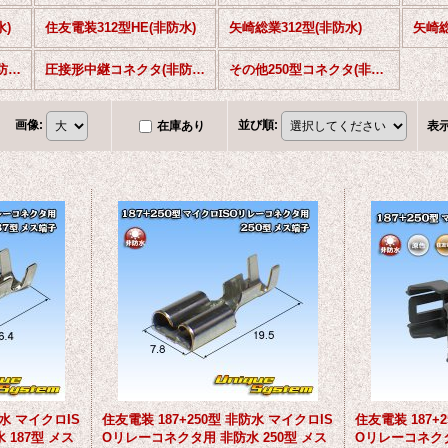
水)
住友電装312型HE(非防水)
矢崎総業312型(非防水)
ウインカーリレー用(非防水)
圧接形中継コネクタ(非防水)
その他250型コネクタ(非防水)
画像
:
並び順
:
在庫あり
表
防水 マイクロIS
住友電装 187+250型 非防水 マイクロIS
住友電装 187+
187型 メス
Oリレーコネクタ用 非防水 250型 メス
Oリレーコネク