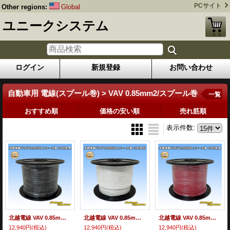
PCサイト
Other regions:
Global
ユニークシステム
ログイン
新規登録
お問い合わせ
自動車用 電線(スプール巻) > VAV 0.85mm2/スプール巻
一覧
おすすめ順
価格の安い順
売れ筋順
表示件数
:
北越電線 VAV 0.85mm2 スプール巻 100M 黒
北越電線 VAV 0.85mm2 スプール巻 100M 白
北越電線 VAV 0.85mm2 スプール巻 100M 赤
12,940円
(税込)
12,940円
(税込)
12,940円
(税込)