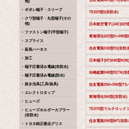
他)
ギボシ端子・スリーブ
TE025型I(非防水)
クワ型端子・丸型端子(その
他)
ファストン端子(平型端子)
スプライス
住友電装030型91(非防水
延長ハーネス
加工
日
端子圧着済み電線(非防水)
端子圧着済み電線(防水)
抜き治具(工具/抜具)
エレクトロタップ
東海理化060型(非防水)
ヒューズ
ヒューズホルダーカプラー
(非防水)
住友電装090型MT(非防
トヨタ純正接点グリス