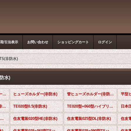
商取引法表示
お問い合わせ
ショッピングカート
ログイン
TS(非防水)
防水)
非防水タイプ コネクター・カプラー (全商品)
ヒューズホルダー(非防水)
管ヒューズホルダー(非防水)
ミニヒューズホルダー(非防水)
TE020型0.5(非防水)
TE020型+060型ハイブリッド 0.5+1.5(非防水)
Molex 2.0mmピッチ(非防水)
住友電装020型HE(非防水)
住友電装025型DL(非防水)
住友電
水)
住友電装025+060型TSハイブリッド(非防水)
住友電装025+090型TSハイブリッド(非防水)