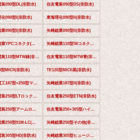
装090型DL(非防水)
住友電装090型DS(非防水)
化090型I(非防水)
東海理化090型II(非防水)
業090型I(非防水)
矢崎総業090型II(非防水)
矢崎総業YPCコネクタ(非防水)
矢崎総業110型58コネクタS(非防水)
住友電装110型MTW緑(非防水)
住友電装110型MTW青(非防水)
0型MICII(非防水)
TE120型MICII黒(非防水)
古河電工187型+250型マイクロISOリレー用(非防水)
矢崎総業187型II(非防水)
住友電装250型LTロック無(非防水)
住友電装250型ETN(非防水)
住友電装250型アームロックタイプ(非防水)
住友電装250+305型ハイブリッド(非防水)
矢崎総業250型91M-LC(非防水)
矢崎総業250型その他(非防水)
装305型HD(非防水)
矢崎総業305型ヒュージブルリンク電線等用(非防水)