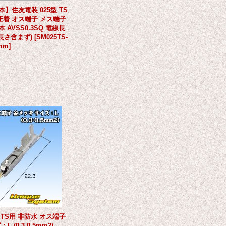
本】住友電装 025型 TS
圧着 オス端子 メス端子
 AVSS0.3SQ 電線長
子長さ含まず)
[
SM025TS-
0mm
]
 TS用 非防水 オス端子
 (0.3-0.5mm2)