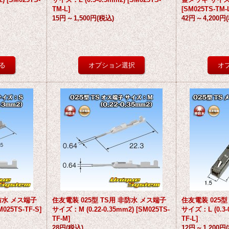
TM-L
]
[
SM025TS-TM-
15円
～
1,500円
(税込)
42円
～
4,200円
非防水 メス端子
住友電装 025型 TS用 非防水 メス端子
住友電装 025型
M025TS-TF-S
]
サイズ：M (0.22-0.35mm2)
[
SM025TS-
サイズ：L (0.3-
TF-M
]
TF-L
]
28円
(税込)
12円
～
1,200円