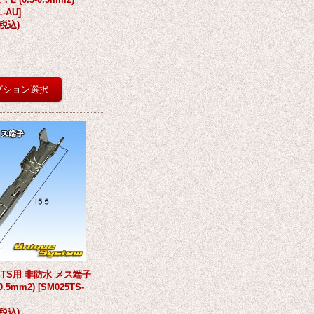
L-AU
]
(税込)
 TS用 非防水 メス端子
0.5mm2)
[
SM025TS-
(税込)