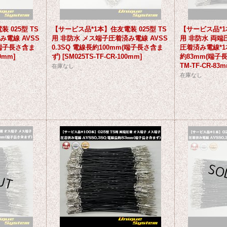
 025型 TS
【サービス品*1本】住友電装 025型 TS
【サービス品*1
み電線 AVSS
用 非防水 メス端子圧着済み電線 AVSS
用 非防水 両端
(端子長さ含ま
0.3SQ 電線長約100mm(端子長さ含ま
圧着済み電線*1本
00mm
]
ず)
[
SM025TS-TF-CR-100mm
]
約83mm(端子
TM-TF-CR-83m
在庫なし
在庫なし