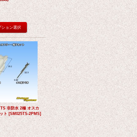
 TS 非防水 2極 オスカ
ット
[
SM025TS-2PMS
]