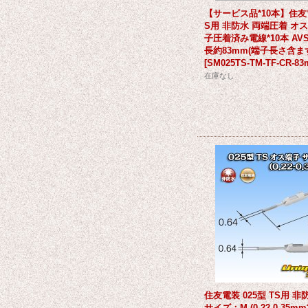
【サービス品*10本】住友電
S用 非防水 両端圧着 オ
子圧着済み電線*10本 AVS
長約83mm(端子長さ含ま
[
SM025TS-TM-TF-CR-83
在庫なし
住友電装 025型 TS用 
サイズ：M (0.22-0.35mm