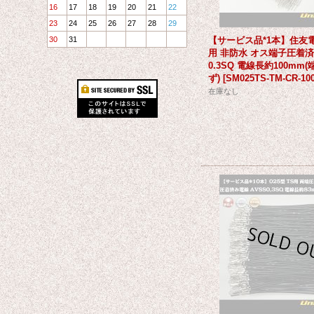
16
17
18
19
20
21
22
23
24
25
26
27
28
29
30
31
【サービス品*1本】住友電装
用 非防水 オス端子圧着済
0.3SQ 電線長約100mm
ず)
[
SM025TS-TM-CR-1
在庫なし