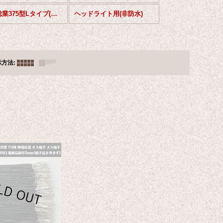
矢崎総業375型Lタイプ(非防水)
ヘッドライト用(非防水)
示方法
: