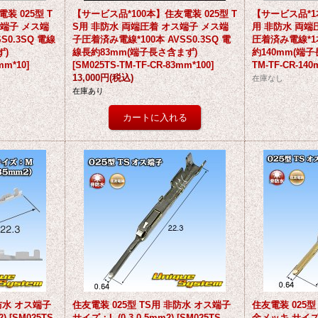
装 025型 T
【サービス品*100本】住友電装 025型 T
【サービス品*1
ス端子 メス端
S用 非防水 両端圧着 オス端子 メス端
用 非防水 両端
S0.3SQ 電線
子圧着済み電線*100本 AVSS0.3SQ 電
圧着済み電線*1本
ず)
線長約83mm(端子長さ含まず)
約140mm(端
mm*10
]
[
SM025TS-TM-TF-CR-83mm*100
]
TM-TF-CR-14
13,000円
(税込)
在庫なし
在庫あり
非防水 オス端子
住友電装 025型 TS用 非防水 オス端子
住友電装 025型
2)
[
SM025TS-
サイズ：L (0.3-0.5mm2)
[
SM025TS-
金メッキ サイズ：L