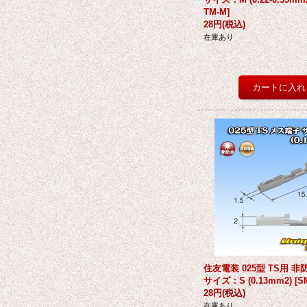
TM-M
]
28円
(税込)
在庫あり
住友電装 025型 TS用 
サイズ：S (0.13mm2)
[
S
28円
(税込)
在庫あり