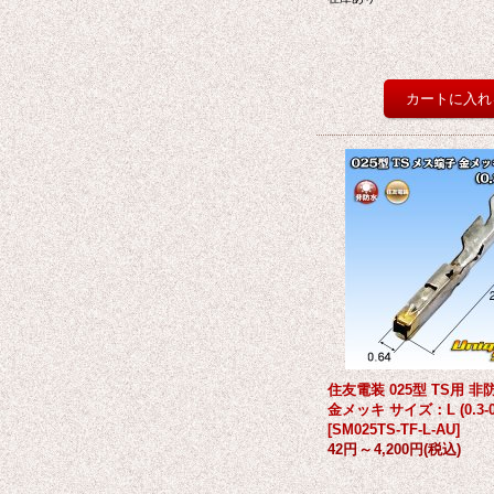
住友電装 025型 TS用 
金メッキ サイズ：L (0.3-0
[
SM025TS-TF-L-AU
]
42円
～
4,200円
(税込)