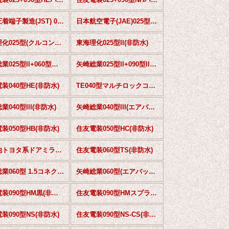
日本圧着端子製造(JST) 025型II(非防水)
日本航空電子(JAE)025型MX34(非防水)
東海理化025型(クルコンスイッチ用)(非防水)
東海理化025型II(非防水)
矢崎総業025型II+060型ハイブリッド(非防水)
矢崎総業025型II+090型IIハイブリッド(非防水)
装040型HE(非防水)
TE040型マルチロックコネクタ(非防水)
業040型III(非防水)
矢崎総業040型III(エアバッグ等)(非防水)
装050型HB(非防水)
住友電装050型HC(非防水)
その他トヨタ系ドアミラー用(非防水)
住友電装060型TS(非防水)
矢崎総業060型 1.5コネクタ(非防水)
矢崎総業060型(エアバッグ等)(非防水)
住友電装090型HM黒(非防水)
住友電装090型HMスプライス(非防水)
装090型NS(非防水)
住友電装090型NS-CS(非防水)