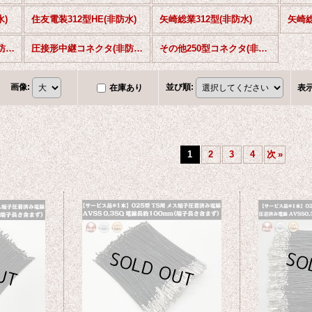
水)
住友電装312型HE(非防水)
矢崎総業312型(非防水)
ウインカーリレー用(非防水)
圧接形中継コネクタ(非防水)
その他250型コネクタ(非防水)
画像
:
並び順
:
在庫あり
表
1
2
3
4
次
»