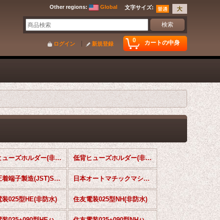
Other regions
:
Global
文字サイズ
:
0
カートの中身
ログイン
新規登録
平型ヒューズホルダー(非防水)
低背ヒューズホルダー(非防水)
日本圧着端子製造(JST)SMコネクタ(非防水)
日本オートマチックマシン(JAM)SNコネクタ(非防水)
装025型HE(非防水)
住友電装025型NH(非防水)
住友電装025+090型HEハイブリッド(非防水)
住友電装025+090型NHハイブリッド(非防水)