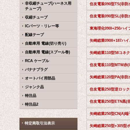
非収縮チューブ(ハーネス用
住友電装090型TS(非防
チューブ)
住友電装090型SL(非防
収縮チューブ
ICパーツ・リレー等
配線テープ
矢崎総業0
自動車用 電線(切り売り)
自動車用 電線(スプール巻)
RCA ケーブル
バナナプラグ
矢崎総業120型PA(非防
オートバイ用部品
ジャンク品
特注品
特注品2
特定商取引法表示