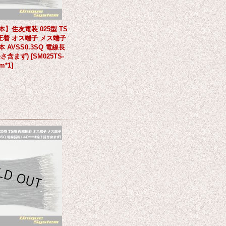
本】住友電装 025型 TS
圧着 オス端子 メス端子
 AVSS0.3SQ 電線長
長さ含まず)
[
SM025TS-
m*1
]