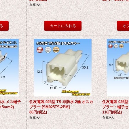
在庫あり
非防水 メス端子
住友電装 025型 TS 非防水 2極 オスカ
住友電装 025型
.5mm2)
プラー
[
SM025TS-2PM
]
プラー・端子セ
86円
(税込)
116円
(税込)
在庫あり
在庫あり