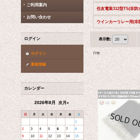
ご利用案内
住友電装312型TS(非防
お問い合わせ
ログイン
表示数
:
ログイン
77
件
新規登録
カレンダー
2026年8月
次月»
日
月
火
水
木
金
土
1
2
3
4
5
6
7
8
9
10
11
12
13
14
15