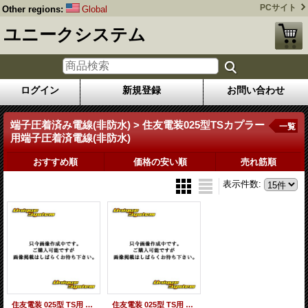
PCサイト
Other regions:
Global
ユニークシステム
ログイン
新規登録
お問い合わせ
端子圧着済み電線(非防水) > 住友電装025型TSカプラー
一覧
用端子圧着済電線(非防水)
おすすめ順
価格の安い順
売れ筋順
表示件数
:
住友電装 025型 TS用 オス端子圧着済み電線×1本 (L寸=250mm/AVSS0.3SQ)
住友電装 025型 TS用 メス端子圧着済み電線×1本 (L寸=250mm/AVSS0.3SQ)