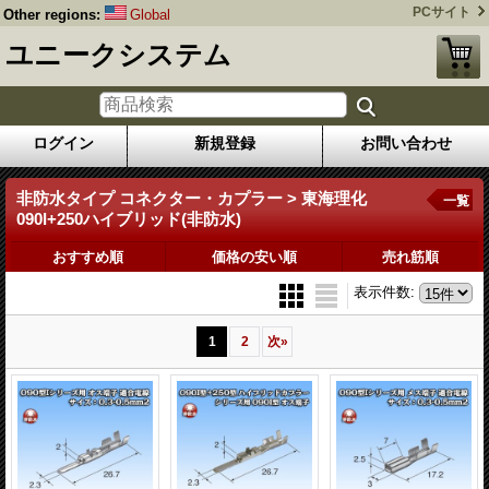
PCサイト
Other regions:
Global
ユニークシステム
ログイン
新規登録
お問い合わせ
非防水タイプ コネクター・カプラー > 東海理化
一覧
090I+250ハイブリッド(非防水)
おすすめ順
価格の安い順
売れ筋順
表示件数
:
1
2
次
»