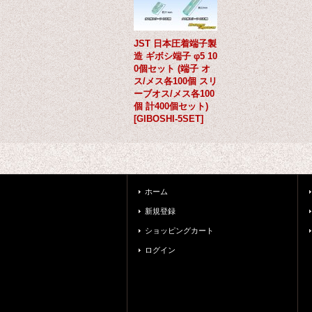
JST 日本圧着端子製
造 ギボシ端子 φ5 10
0個セット (端子 オ
ス/メス各100個 スリ
ーブオス/メス各100
個 計400個セット)
[
GIBOSHI-5SET
]
ホーム
新規登録
ショッピングカート
ログイン