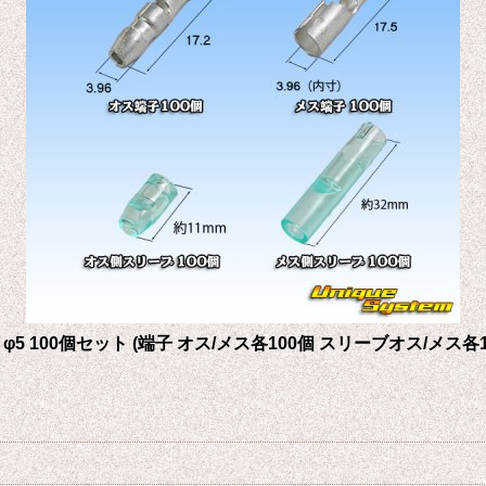
5 100個セット (端子 オス/メス各100個 スリーブオス/メス各1