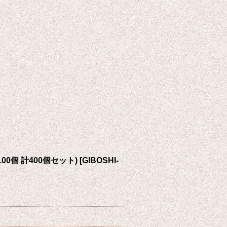
00個 計400個セット)
[
GIBOSHI-