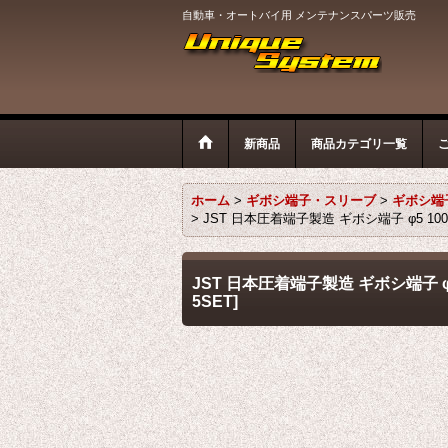
自動車・オートバイ用 メンテナンスパーツ販売
新商品
商品カテゴリ一覧
ホーム
>
ギボシ端子・スリーブ
>
ギボシ端子
>
JST 日本圧着端子製造 ギボシ端子 φ5 10
JST 日本圧着端子製造 ギボシ端子 φ
5SET
]