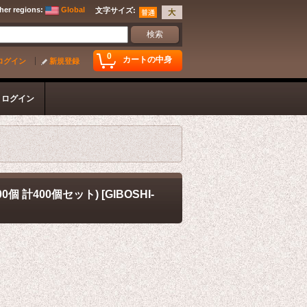
her regions
:
Global
文字サイズ
:
0
カートの中身
ログイン
新規登録
ログイン
0個 計400個セット)
[
GIBOSHI-