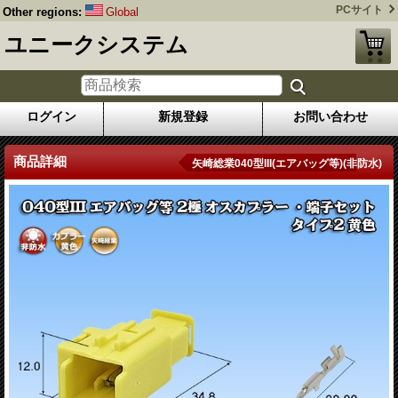
PCサイト
Other regions:
Global
ユニークシステム
ログイン
新規登録
お問い合わせ
商品詳細
矢崎総業040型III(エアバッグ等)(非防水)