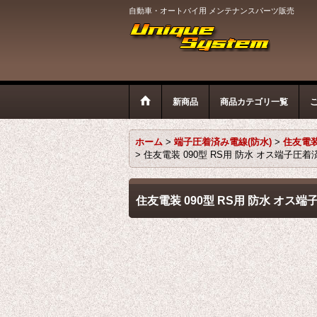
自動車・オートバイ用 メンテナンスパーツ販売
新商品
商品カテゴリ一覧
ホーム
>
端子圧着済み電線(防水)
>
住友電装
>
住友電装 090型 RS用 防水 オス端子圧着済み電
住友電装 090型 RS用 防水 オス端子圧