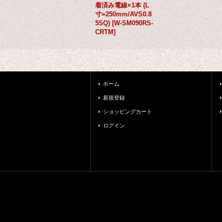
着済み電線×1本 (L
寸=250mm/AVS0.8
5SQ)
[
W-SM090RS-
CRTM
]
ホーム
新規登録
ショッピングカート
ログイン