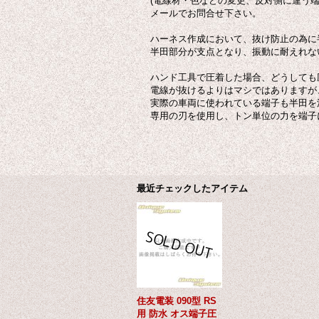
(電線材・色などの変更、反対側に違う端
メールでお問合せ下さい。
ハーネス作成において、抜け防止の為に
半田部分が支点となり、振動に耐えれな
ハンド工具で圧着した場合、どうしても
電線が抜けるよりはマシではありますが
実際の車両に使われている端子も半田を
専用の刃を使用し、トン単位の力を端子
最近チェックしたアイテム
住友電装 090型 RS
用 防水 オス端子圧