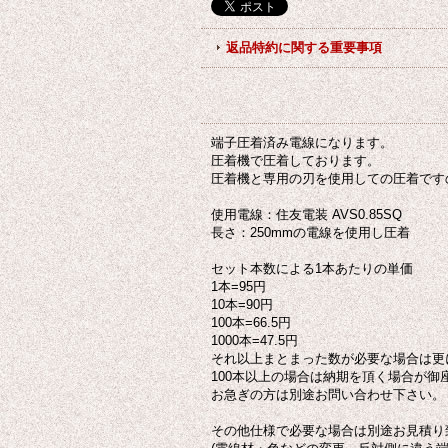
返品特約に関する重要事項
端子圧着済み電線になります。
圧着機で圧着しております。
圧着機と専用の刃を使用しての圧着です
使用電線：住友電装 AVS0.85SQ
長さ：250mmの電線を使用し圧着
セット本数による1本あたりの単価
1本=95円
10本=90円
100本=66.5円
1000本=47.5円
それ以上まとまった数が必要な場合は更
100本以上の場合は納期を頂く場合が御
お急ぎの方は別途お問い合わせ下さい。
その他仕様で必要な場合は別途お見積り