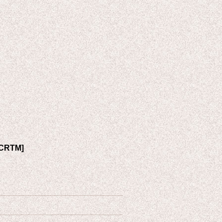
-CRTM
]