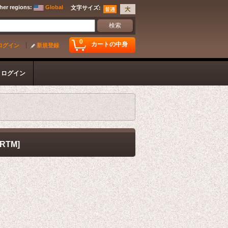
her regions
:
Global
文字サイズ
:
0
カートの中身
ログイン
新規登録
ログイン
CRTM
]