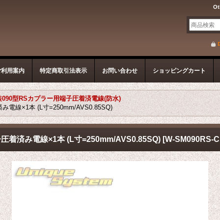
Ot
ご利用案内
特定商取引法表示
お問い合わせ
ショッピングカート
090型RSカプラー用端子圧着済電線(防水)
線×1本 (L寸=250mm/AVS0.85SQ)
着済み電線×1本 (L寸=250mm/AVS0.85SQ)
[
W-SM090RS-