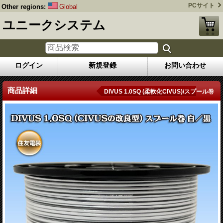
PCサイト
Other regions:
Global
ユニークシステム
ログイン
新規登録
お問い合わせ
商品詳細
DIVUS 1.0SQ (柔軟化CIVUS)/スプール巻