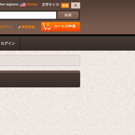
her regions
:
Global
文字サイズ
:
0
カートの中身
ログイン
新規登録
ログイン