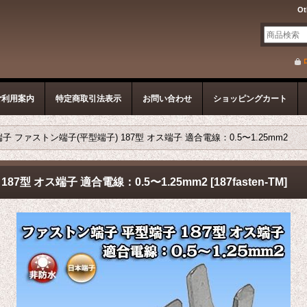
Ot
ご利用案内
特定商取引法表示
お問い合わせ
ショッピングカート
子 ファストン端子(平型端子) 187型 オス端子 適合電線：0.5〜1.25mm2
87型 オス端子 適合電線：0.5〜1.25mm2
[
187fasten-TM
]