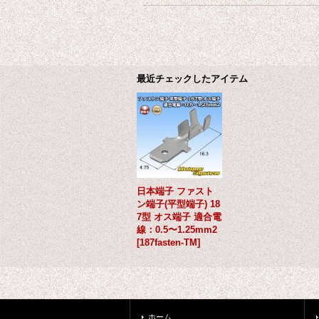
最近チェックしたアイテム
日本端子 ファスト
ン端子(平型端子) 18
7型 オス端子 適合電
線：0.5〜1.25mm2
[
187fasten-TM
]
ホーム