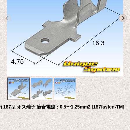
187型 オス端子 適合電線：0.5〜1.25mm2
[
187fasten-TM
]